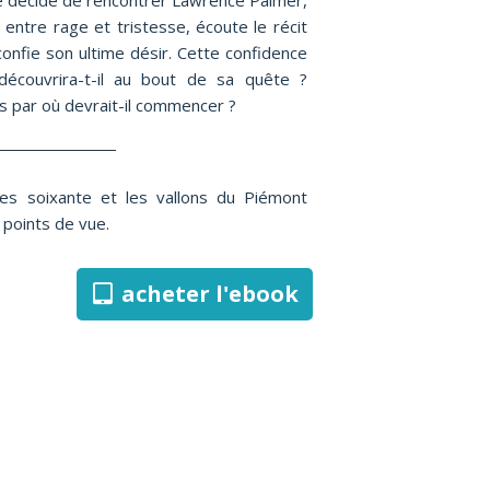
e décide de rencontrer Lawrence Palmer,
entre rage et tristesse, écoute le récit
 confie son ultime désir. Cette confidence
e découvrira-t-il au bout de sa quête ?
ais par où devrait-il commencer ?
ées soixante et les vallons du Piémont
 points de vue.
acheter l'ebook