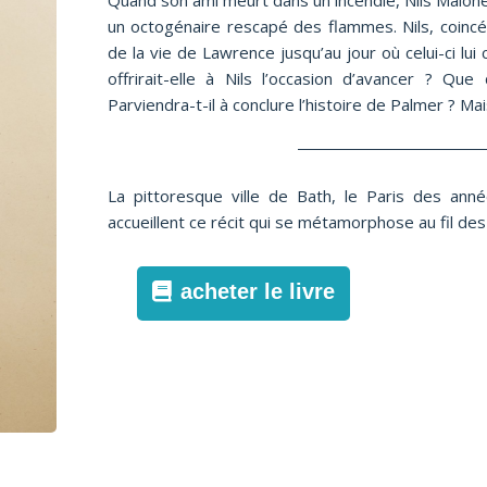
Quand son ami meurt dans un incendie, Nils Malon
un octogénaire rescapé des flammes. Nils, coincé 
de la vie de Lawrence jusqu’au jour où celui-ci lui
offrirait-elle à Nils l’occasion d’avancer ? Qu
Parviendra-t-il à conclure l’histoire de Palmer ? M
La pittoresque ville de Bath, le Paris des ann
accueillent ce récit qui se métamorphose au fil des
acheter le livre